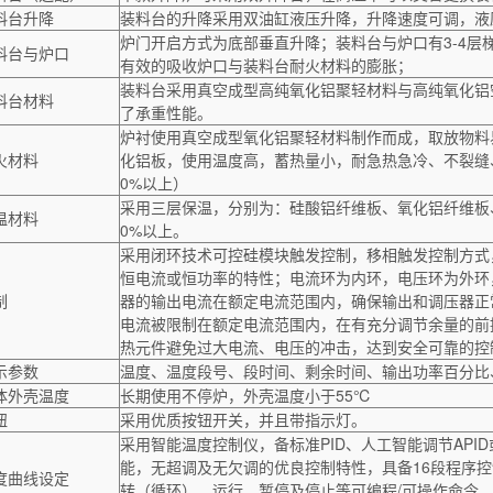
料台升降
装料台的升降采用双油缸液压升降，升降速度可调，液
炉门开启方式为底部垂直升降；装料台与炉口有3-4层
料台与炉口
有效的吸收炉口与装料台耐火材料的膨胀；
装料台采用真空成型高纯氧化铝聚轻材料与高纯氧化铝
料台材料
了承重性能。
炉衬使用真空成型氧化铝聚轻材料制作而成，取放物料
火材料
化铝板，使用温度高，蓄热量小，耐急热急冷、不裂缝
0%以上）
采用三层保温，分别为：硅酸铝纤维板、氧化铝纤维板
温材料
0%以上。
采用闭环技术可控硅模块触发控制，移相触发控制方式
恒电流或恒功率的特性；电流环为内环，电压环为外环
制
器的输出电流在额定电流范围内，确保输出和调压器正
电流被限制在额定电流范围内，在有充分调节余量的前
热元件避免过大电流、电压的冲击，达到安全可靠的控
示参数
温度、温度段号、段时间、剩余时间、输出功率百分比
体外壳温度
长期使用不停炉，外壳温度小于55℃
钮
采用优质按钮开关，并且带指示灯。
采用智能温度控制仪，备标准PID、人工智能调节API
能，无超调及无欠调的优良控制特性，具备16段程序
度曲线设定
转（循环）、运行、暂停及停止等可编程/可操作命令