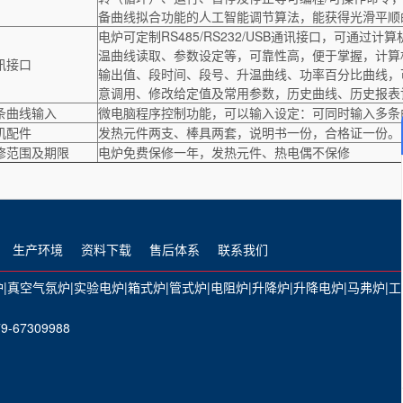
备曲线拟合功能的人工智能调节算法，能获得光滑平顺
电炉可定制RS485/RS232/USB通讯接口，可通
温曲线读取、参数设定等，可靠性高，便于掌握，计算
讯接口
输出值、段时间、段号、升温曲线、功率百分比曲线，
意调用、修改给定值及常用参数，历史曲线、历史报表记
条曲线输入
微电脑程序控制功能，可以输入设定：可同时输入多条
机配件
发热元件两支、棒具两套，说明书一份，合格证一份。
修范围及期限
电炉免费保修一年，发热元件、热电偶不保修
生产环境
资料下载
售后体系
联系我们
炉
|
真空气氛炉
|​
实验电炉
|
箱式炉
|
管式炉
|
电阻炉
|
升降炉
|
升降电炉
|
马弗炉
|
工
-67309988