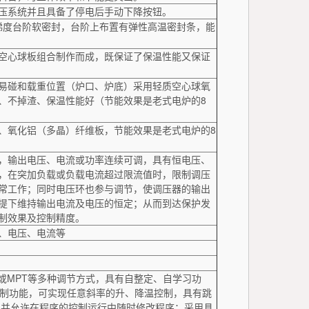
压系统并且具备了停电后手动下降按钮。
梯度台阶软密封，台阶上布置有弹性高温密封条，能
空心球板组合制作而成，既保证了保温性能又保证
易碰和载重位置（炉口、炉底）采用轻质空心球氧
、不掉渣、保温性能好（节能效果是老式电炉的8
、氧化铝（多晶）纤维板，节能效果是老式电炉的8
，输出电压、电流或功率连续可调，具有恒电压、
，在突加负载或负载电流超过限流值时，限制调压
常工作；同时电压环也参与调节，使调压器的输出
提下维持输出电流及电压的恒定；从而到达保护发
制效果及控制精度。
、电压、电流等
D或MPT等多种调节方式，具有自整定、自学习功
控制功能，可实现任意斜率的升、降温控制，具有跳
，并允许在程序的控制运行中随时修改程序；采用具