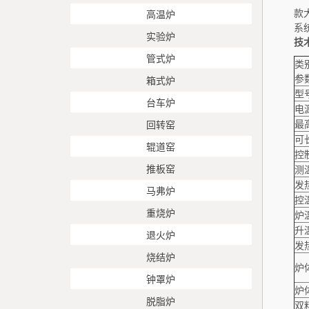
款
高温炉
系
实验炉
技
管式炉
类
参
箱式炉
型
台车炉
电
最
回转窑
可
辊道窑
控
推板窑
测
发
马弗炉
控
重烧炉
炉
升
退火炉
发
烧结炉
炉
钟罩炉
炉
脱脂炉
双