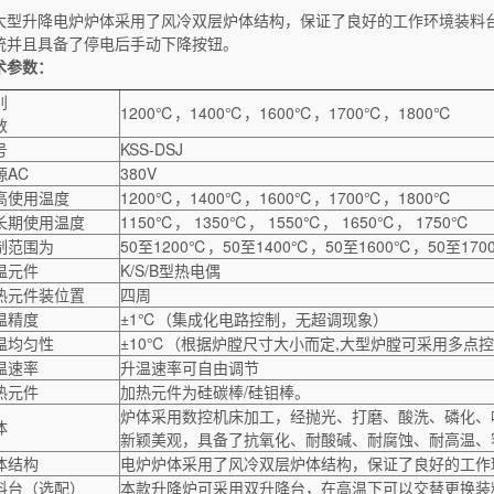
大型升降电炉炉体采用了风冷双层炉体结构，保证了良好的工作环境装料
统并且具备了停电后手动下降按钮。
术参数：
别
1200℃，1400℃，1600℃，1700℃，1800℃
数
号
KSS-DSJ
源AC
380V
高使用温度
1200℃，1400℃，1600℃，1700℃，1800℃
长期使用温度
1150℃， 1350℃， 1550℃， 1650℃， 1750℃
制范围为
50至1200℃，50至1400℃，50至1600℃，50至170
温元件
K/S/B型热电偶
热元件装位置
四周
温精度
±1℃（集成化电路控制，无超调现象）
温均匀性
±10℃（根据炉膛尺寸大小而定,大型炉膛可采用多点
温速率
升温速率可自由调节
热元件
加热元件为硅碳棒/硅钼棒。
炉体采用数控机床加工，经抛光、打磨、酸洗、磷化、
体
新颖美观，具备了抗氧化、耐酸碱、耐腐蚀、耐高温、
体结构
电炉炉体采用了风冷双层炉体结构，保证了良好的工作
料台（选配）
本款升降炉可采用双升降台，在高温下可以交替更换装