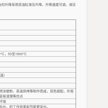
台的升降采用双油缸液压升降，升降速度可调，液压
0℃，50至1800℃
控温）
喷涂塑粉、高温烘烤等制作而成，双色搭配，外观
容易清理等优点
环境
料台，时工作效率和节能更突出。