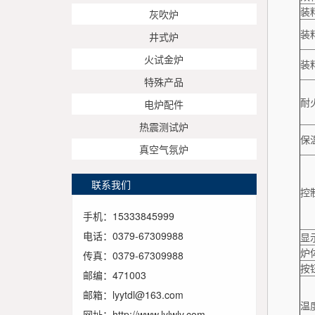
装
灰吹炉
装
井式炉
火试金炉
装
特殊产品
耐
电炉配件
热震测试炉
保
真空气氛炉
联系我们
控
手机：15333845999
电话：0379-67309988
显
炉
传真：0379-67309988
按
邮编：471003
邮箱：lyytdl@163.com
温
网址：http://www.lylwly.com