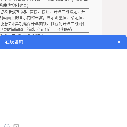
的曲线控制效果；
过计算机控制电炉启动、暂停、停止、升温曲线设定、升
机画面上的显示内容丰富，显示测量值、给定值、
可通过计算机储存升温曲线、储存的升温曲线可任
录时间间隔可筛选（1s-1h）可长期保存
曲线，使用时可任意调用。
业电炉
|
窑炉
|​
实验炉
|​
箱式电炉
​|
管式电炉
等产品的厂家