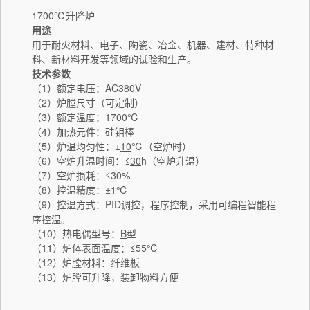
1700℃升降炉
用途
用于耐火材料、电子、陶瓷、冶金、机器、建材、特种材
料、新材料开发等领域的试验和生产。
技术参数
（1）额定电压：AC380V
（2）炉膛尺寸（可定制）
（3）额定温度：
1
700
℃
（4）加热元件：硅钼棒
（5）炉温均匀性：±
10
℃（空炉时）
（6）空炉升温时间：≤
30
h（空炉升温）
（7）空炉损耗：≤30%
（8）控温精度：±1℃
（9）控温方式：PID调控，程序控制，采用可编程智能程
序控温。
（10）热电偶型号：
B
型
（11）炉体表面温度：≤55℃
（12）炉膛材料：纤维板
（13）炉膛可升降，装卸物料方便