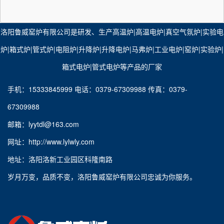
洛阳鲁威窑炉有限公司是研发、生产
高温炉
|
高温电炉
|
真空气氛炉
|​
实验电
炉
|
箱式炉
|
管式炉
|
电阻炉
|
升降炉
|
升降电炉
|
马弗炉
|
工业电炉
|
窑炉
|​
实验炉
|​
箱式电炉
​|
管式电炉
等产品的厂家
手机：15333845999 电话：0379-67309988 传真：0379-
67309988
邮箱：lyytdl@163.com
网址：http://www.lylwly.com
地址：洛阳洛新工业园区科隆南路
岁月万变，品质不变，洛阳鲁威窑炉有限公司忠诚为你服务。