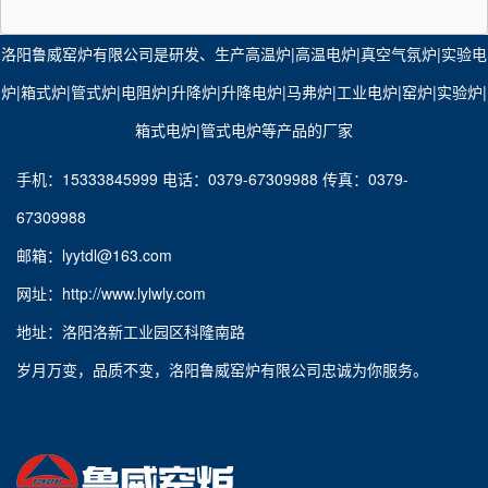
洛阳鲁威窑炉有限公司是研发、生产
高温炉
|
高温电炉
|
真空气氛炉
|​
实验电
炉
|
箱式炉
|
管式炉
|
电阻炉
|
升降炉
|
升降电炉
|
马弗炉
|
工业电炉
|
窑炉
|​
实验炉
|​
箱式电炉
​|
管式电炉
等产品的厂家
手机：15333845999 电话：0379-67309988 传真：0379-
67309988
邮箱：lyytdl@163.com
网址：http://www.lylwly.com
地址：洛阳洛新工业园区科隆南路
岁月万变，品质不变，洛阳鲁威窑炉有限公司忠诚为你服务。