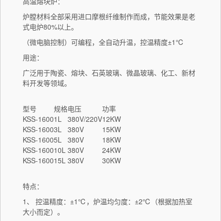
高温熔块炉：
炉膛材料全部采用进口摩根纤维制作而成，节能效果是老
式电炉80%以上。
（微电脑控制）可编程，全自动升温，控温精度±1℃
用途：
广泛用于陶瓷、熔块、石英玻璃、微晶玻璃、化工、新材
料开发等领域。
型号
规格
电压
功率
KSS-1600
1L
380V/220V
12KW
KSS-1600
3L
380V
15KW
KSS-1600
5L
380V
18KW
KSS-1600
10L
380V
24KW
KSS-1600
15L
380V
30KW
特点：
1、 控温精度：±1℃，炉温均匀度：±2℃（根据加热室
大小而定）。