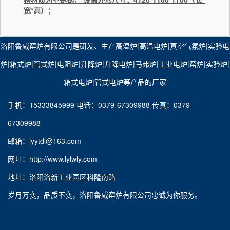
宽*高）
；
洛阳鲁威窑炉有限公司是研发、生产
高温炉
|
高温电炉
|
真空气氛炉
|​
实验电
炉
|
箱式炉
|
管式炉
|
电阻炉
|
升降炉
|
升降电炉
|
马弗炉
|
工业电炉
|
窑炉
|​
实验炉
|​
箱式电炉
​|
管式电炉
等产品的厂家
手机：15333845999 电话：0379-67309988 传真：0379-
67309988
邮箱：lyytdl@163.com
网址：http://www.lylwly.com
地址：洛阳洛新工业园区科隆南路
岁月万变，品质不变，洛阳鲁威窑炉有限公司忠诚为你服务。