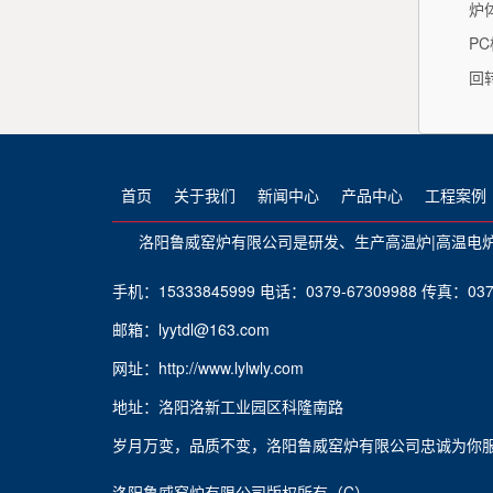
炉
PC
回
首页
关于我们
新闻中心
产品中心
工程案例
洛阳鲁威窑炉有限公司是研发、生产
高温炉
|
高温电
手机：15333845999 电话：0379-67309988 传真：0379
邮箱：lyytdl@163.com
网址：http://www.lylwly.com
地址：洛阳洛新工业园区科隆南路
岁月万变，品质不变，洛阳鲁威窑炉有限公司忠诚为你
洛阳鲁威窑炉有限公司版权所有（C）