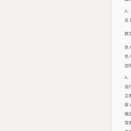
3
名 
数
热 
热 
加
4
运
主
驱 
输
常