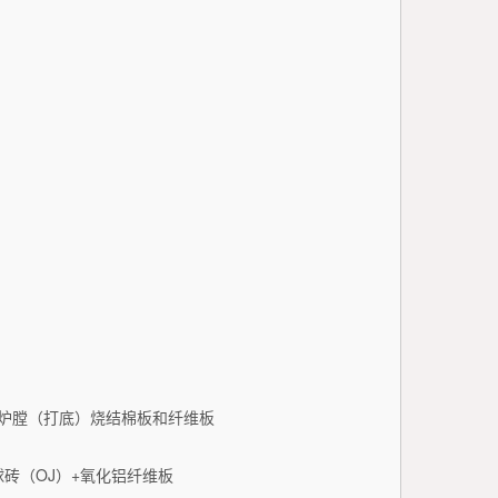
砖炉膛（打底）烧结棉板和纤维板
球砖（OJ）+氧化铝纤维板