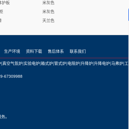
体护板
米灰色
柜
米灰色
转
天兰色
生产环境
资料下载
售后体系
联系我们
炉
|
真空气氛炉
|​
实验电炉
|
箱式炉
|
管式炉
|
电阻炉
|
升降炉
|
升降电炉
|
马弗炉
|
工
-67309988
服务。