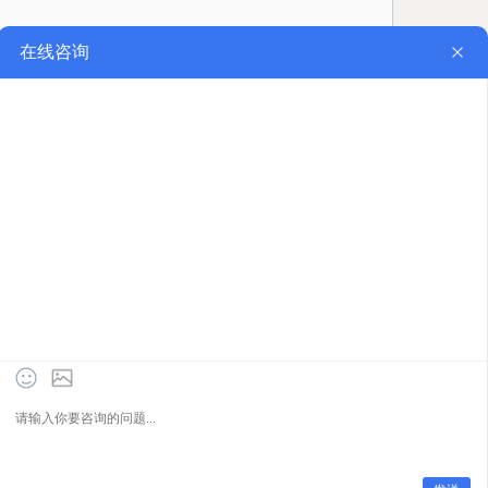
业电炉
|
窑炉
|​
实验炉
|​
箱式电炉
​|
管式电炉
等产品的厂家
豫ICP备12015965号-1
豫公网安备 41032302000211号