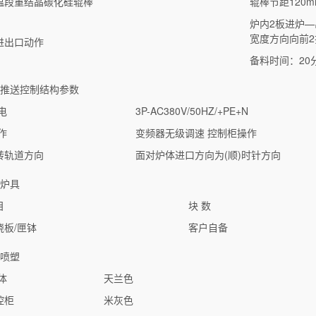
温段重结晶碳化硅辊棒
辊棒节距120m
炉内2板进炉—出
宽度方向向前2
进出口动作
备料时间：20
、推送控制结构参数
电
3P-AC380V/50HZ/+PE+N
作
变频器无级调速 控制柜操作
转轨道方向
面对炉体进口方向为(顺)时针方向
、炉具
目
块 数
烧板/匣钵
客户自备
、喷塑
体
天兰色
控柜
米灰色