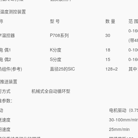
、温度测控装置
称
型 号
数 量
范 
0-1
字温控器
P708系列
30
(带4
电 偶1
K分度
18
0-1
电 偶2
S分度
15
0-1
热组件(参考)
直径25的SIC
128+2
其中
、推送装置
行方式
机械式全自动循环型
推参数：
动
电机驱动（0.7
送速度
30-100mm/
用速度
25mm/min