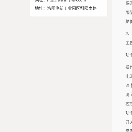
保
地址：洛阳洛新工业园区科隆南路
隔
炉
2
主
功
操
电
温 
测 
控
功
开
晶