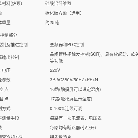
温材料(炉顶)
硅酸铝纤维毯
梁
碳化硅方梁（选用）
体重量
约25吨
、控制部分
控制及推进控制
变频器和PLC控制
晶闸管移相触发控制(SCR)，具有软起动、软
率输出控制
等功能
作电压
220V
源参数
3P-AC380V/50HZ+PE+N
控 点
16路(触摸屏可以设定温度)
温 点
17路(触摸屏显示温度)
制方式
0-100%连续可调
率测量手段
每路有一块电流表、电压表
关
每路均有断路器(小空开)
闸管冷却方法
铝质散热片