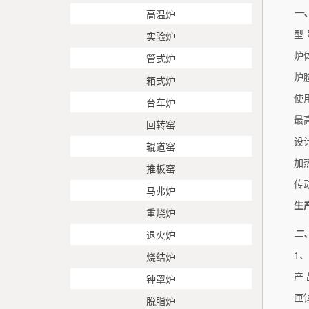
一
高温炉
型 
实验炉
炉
管式炉
炉
箱式炉
使
台车炉
最
回转窑
设
辊道窑
加
推板窑
传
马弗炉
生
重烧炉
二
退火炉
1
烧结炉
产 
钟罩炉
匣
脱脂炉