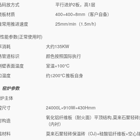
品码放方式
平行进炉2板，高1层
烧板材质
400×400×8mm（客户自备）
推常用推进速度
25mm/min（1.5m/h）
、性能参数(正常使用时)
率消耗
大约135KW
路管道标识
颜色按照国际执行
侧壁表面温度
室温+100℃
口温度
约≤200℃推板自身
、窑炉参数
、炉主体
膛尺寸
24000L×910W×430Hmm
氧化铝纤维板（耐火面）平顶结构,莫来石聚轻
衬构造
（内衬）
温材料
莫来石聚轻砖保温砖（OJ)+硅酸铝纤维板+空心