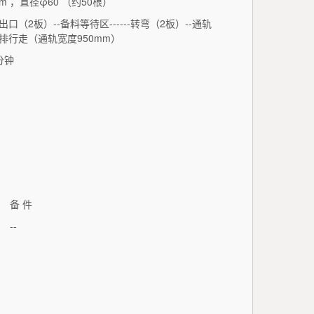
m ，直径φ60 （约50根）
口（2板）--备料等待区------转弯（2板）--通轨
排行走（通轨宽度950mm）
分钟
备 件
--