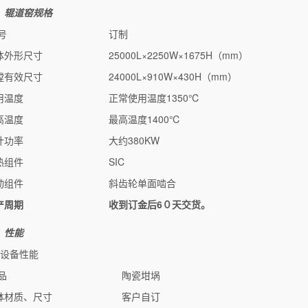
、辊道窑规格
号
订制
体外形尺寸
25000L×2250W×1675H（mm）
膛有效尺寸
24000L×910W×430H（mm）
用温度
正常使用温度1350℃
高温度
最高温度1400℃
计功率
大约380KW
热组件
SIC
动组件
斜齿轮单面啮合
产周期
收到订金后6０天交货。
、性能
、设备性能
品
陶瓷坩埚
钵材质、尺寸
客户自订