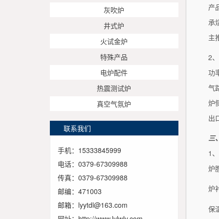
产
灰吹炉
承
井式炉
主
火试金炉
特殊产品
2
功
电炉配件
气
热震测试炉
炉
真空气氛炉
出
联系我们
三
手机：15333845999
1
电话：0379-67309988
炉
传真：0379-67309988
炉
邮编：471003
邮箱：lyytdl@163.com
保
网址：http://www.lylwly.com