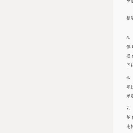
高
横
5
供 
操 
回
6
项
承
7
炉 
电