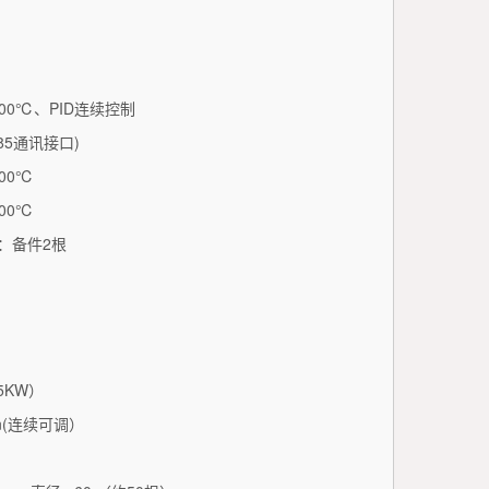
围
600℃、PID连续控制
85通讯接口)
000℃
600℃
：备件2根
5KW）
min(连续可调）